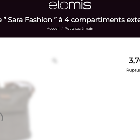
 ” Sara Fashion ” à 4 compartiments exte
Accueil
/
Petits sac à main
Ruptur