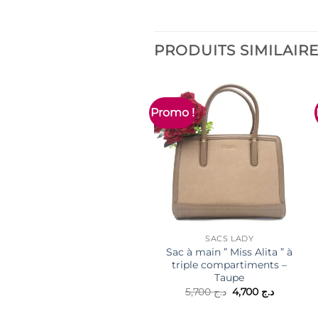
PRODUITS SIMILAIR
Promo !
SACS LADY
Sac à main ” Miss Alita ” à
triple compartiments –
Taupe
Le
Le
5,700
د.ج
4,700
د.ج
prix
prix
initial
actuel