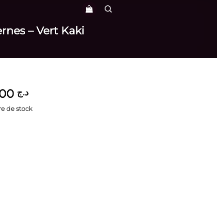
rnes – Vert Kaki
3,700
د.ج
e de stock