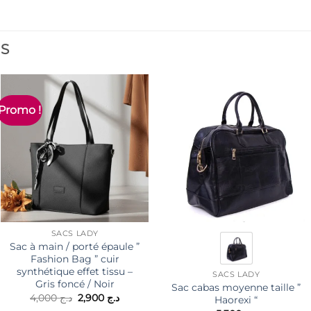
ES
Promo !
SACS LADY
Sac à main / porté épaule ”
Fashion Bag ” cuir
synthétique effet tissu –
SACS LADY
Gris foncé / Noir
Sac cabas moyenne taille ”
Le
Le
4,000
د.ج
2,900
د.ج
Haorexi “
prix
prix