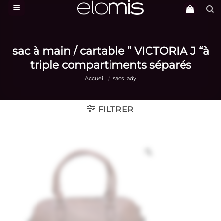
Passer
au
contenu
sac à main / cartable ” VICTORIA J “à
triple compartiments séparés
Accueil
/
sacs lady
FILTRER