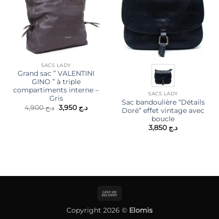
SACS LADY
Grand sac ” VALENTINI
GINO ” à triple
compartiments interne –
SACS LADY
Gris
Sac bandoulière “Détails
Le
Le
4,900
د.ج
3,950
د.ج
Doré” effet vintage avec
prix
prix
boucle
initial
actuel
était :
est :
3,850
د.ج
د.ج 3,950.
د.ج 4,900.
Cash
On
Copyright 2026 ©
Elomis
Delivery