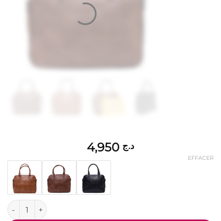
4,950
د.ج
EFFACER
quantité de sac à main / cartable " VICTORIA J "à triple comp