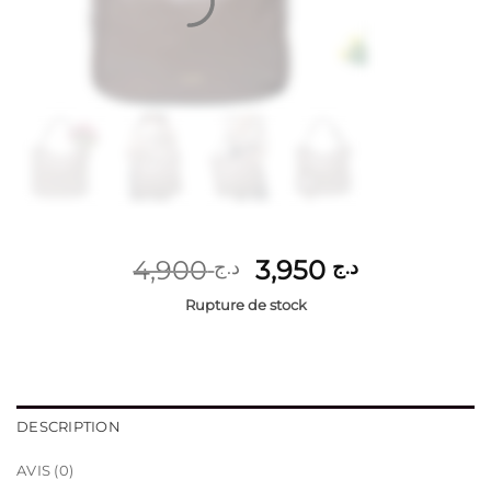
Le
Le
4,900
3,950
د.ج
د.ج
prix
prix
Rupture de stock
initial
actuel
était :
est :
د.ج 3,950.
د.ج 4,900.
DESCRIPTION
AVIS (0)