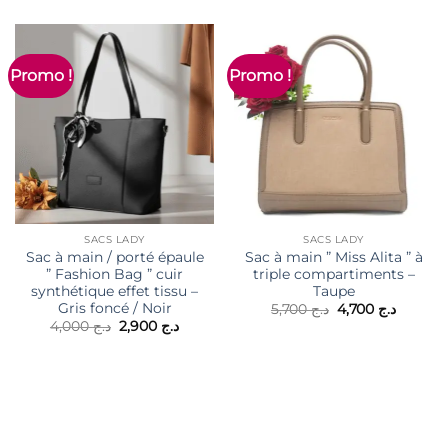
Promo !
Promo !
SACS LADY
SACS LADY
Sac à main / porté épaule
Sac à main ” Miss Alita ” à
” Fashion Bag ” cuir
triple compartiments –
synthétique effet tissu –
Taupe
Gris foncé / Noir
Le
Le
5,700
د.ج
4,700
د.ج
prix
prix
Le
Le
4,000
د.ج
2,900
د.ج
initial
actuel
prix
prix
était :
est :
initial
actuel
د.ج 5,700.
était :
est :
د.ج 2,900.
د.ج 4,000.