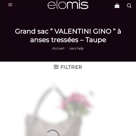
Passer
au
contenu
Grand sac ” VALENTINI GINO ” à
anses tressées – Taupe
Accueil
/
sacs lady
FILTRER