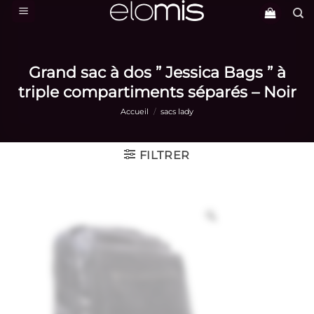
Passer
au
contenu
Grand sac à dos ” Jessica Bags ” à
triple compartiments séparés – Noir
Accueil
/
sacs lady
FILTRER