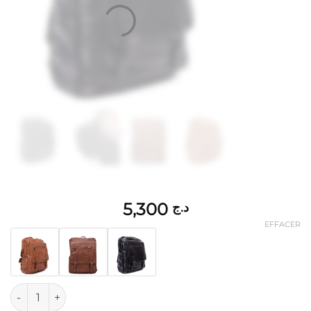
5,300
د.ج
EFFACER
quantité de Grand sac à dos " Jessica Bags " à triple comparti