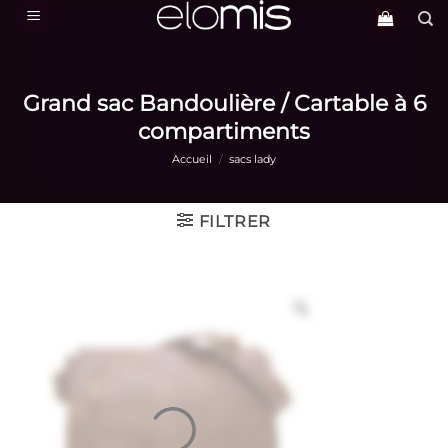
Passer
au
contenu
Grand sac Bandoulière / Cartable à 6
compartiments
Accueil
/
sacs lady
FILTRER