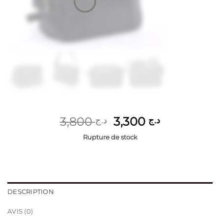
Le
Le
3,800
3,300
د.ج
د.ج
prix
prix
Rupture de stock
initial
actuel
était :
est :
د.ج 3,300.
د.ج 3,800.
DESCRIPTION
AVIS (0)