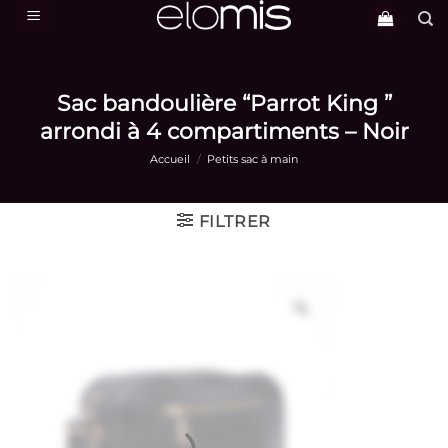
Passer
au
contenu
Sac bandoulière “Parrot King ”
arrondi à 4 compartiments – Noir
Accueil
/
Petits sac à main
FILTRER