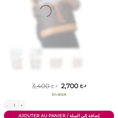
Le
Le
3,400
2,700
د.ج
د.ج
prix
prix
En stock
initial
actuel
quantité de Petit sac bourse " Andi Sac " imprimé - Marron fon
était :
est :
د.ج 2,700.
د.ج 3,400.
AJOUTER AU PANIER / إضافة إلى السلة