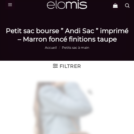
Passer
au
contenu
Petit sac bourse ” Andi Sac ” imprimé
– Marron foncé finitions taupe
Accueil
/
Petits sac à main
FILTRER