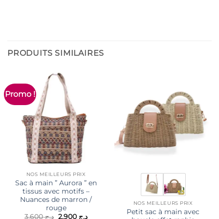
PRODUITS SIMILAIRES
Promo !
NOS MEILLEURS PRIX
Sac à main ” Aurora ” en
tissus avec motifs –
Nuances de marron /
NOS MEILLEURS PRIX
rouge
Petit sac à main avec
Le
Le
3,600
د.ج
2,900
د.ج