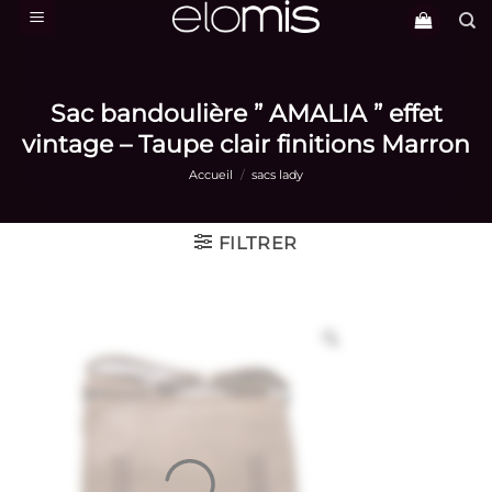
Passer
au
contenu
Sac bandoulière ” AMALIA ” effet
vintage – Taupe clair finitions Marron
Accueil
/
sacs lady
FILTRER