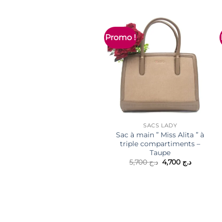
Promo !
SACS LADY
Sac à main ” Miss Alita ” à
triple compartiments –
Taupe
Le
Le
5,700
د.ج
4,700
د.ج
prix
prix
initial
actuel
était :
est :
د.ج 4,700.
د.ج 5,700.