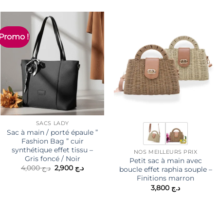
Promo !
SACS LADY
Sac à main / porté épaule ”
Fashion Bag ” cuir
synthétique effet tissu –
NOS MEILLEURS PRIX
Gris foncé / Noir
Petit sac à main avec
Le
Le
4,000
د.ج
2,900
د.ج
boucle effet raphia souple –
prix
prix
Finitions marron
initial
actuel
3,800
د.ج
était :
est :
د.ج 2,900.
د.ج 4,000.