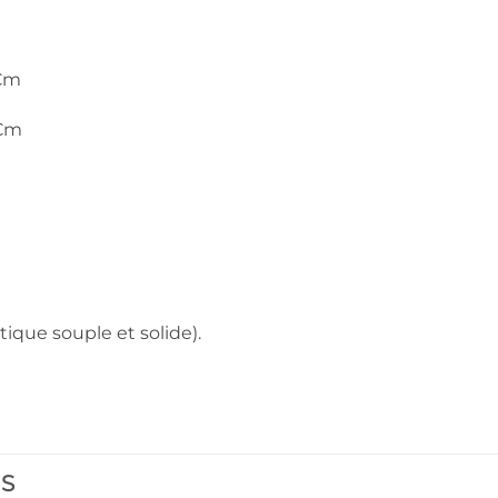
 Cm
 Cm
tique souple et solide).
ES