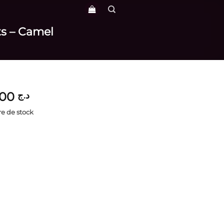
ts – Camel
3,900
د.ج
e de stock