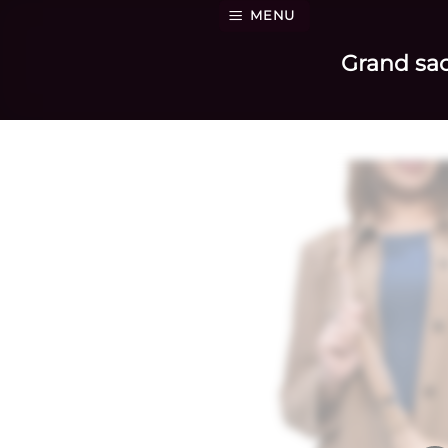
Passer
MENU
au
Grand sac
contenu