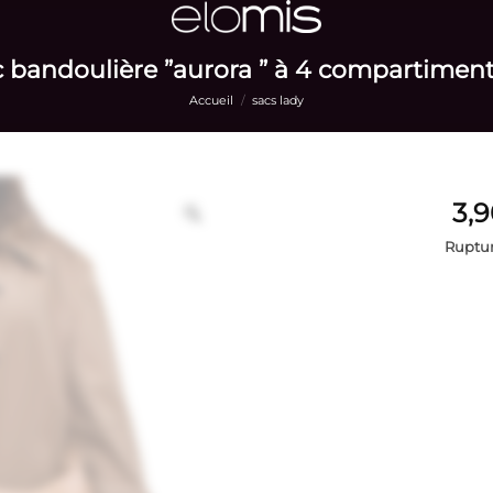
 bandoulière ”aurora ” à 4 compartimen
Accueil
/
sacs lady
Ruptur