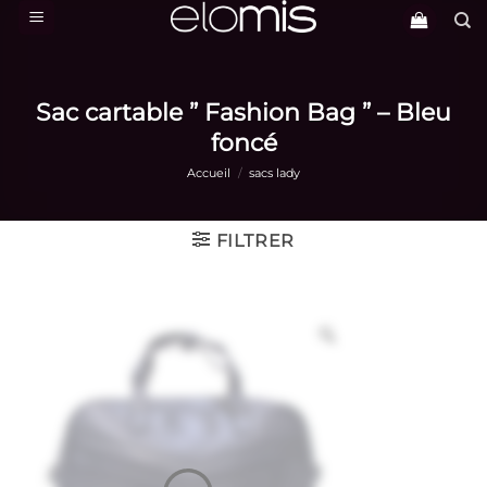
Passer
au
contenu
Sac cartable ” Fashion Bag ” – Bleu
foncé
Accueil
/
sacs lady
FILTRER