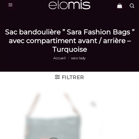
Passer
au
contenu
Sac bandoulière ” Sara Fashion Bags ”
avec compartiment avant / arrière –
Turquoise
Accueil
/
sacs lady
FILTRER