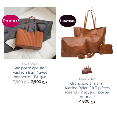
Promo !
Nouveau
SACS LADY
Sac porté épaule ”
Fashion Bag ” avec
pochette – Brique
SACS LADY
Le
Le
3,900
د.ج
2,900
د.ج
Grand sac à main ”
prix
prix
Marina Rylan ” à 3 pièces
initial
actuel
était :
est :
(grand + moyen + porte-
د.ج 2,900.
د.ج 3,900.
monnaie)
4,800
د.ج