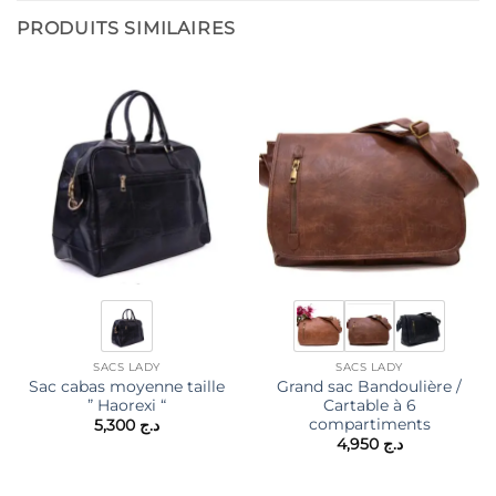
PRODUITS SIMILAIRES
SACS LADY
SACS LADY
Sac cabas moyenne taille
Grand sac Bandoulière /
” Haorexi “
Cartable à 6
compartiments
5,300
د.ج
4,950
د.ج