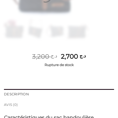
Le
Le
3,200
2,700
د.ج
د.ج
prix
prix
Rupture de stock
initial
actuel
était :
est :
د.ج 2,700.
د.ج 3,200.
DESCRIPTION
AVIS (0)
Caractéristiques du sac bandoulière