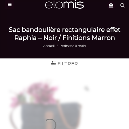
Passer
au
contenu
Sac bandoulière rectangulaire effet
Raphia – Noir / Finitions Marron
Accueil
/
Petits sac à main
FILTRER