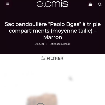
Passer
au
contenu
Sac bandoulière “Paolo Bgas” à triple
compartiments (moyenne taille) –
Marron
Accueil
/
Petits sac à main
FILTRER