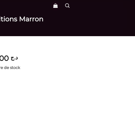
nitions Marron
3,200
د.ج
e de stock