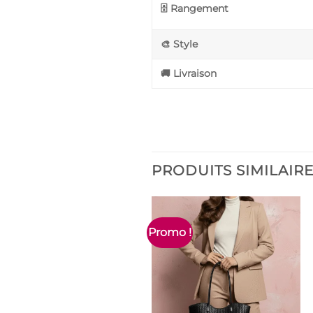
🗄️ Rangement
🎨 Style
🚚 Livraison
PRODUITS SIMILAIR
Promo !