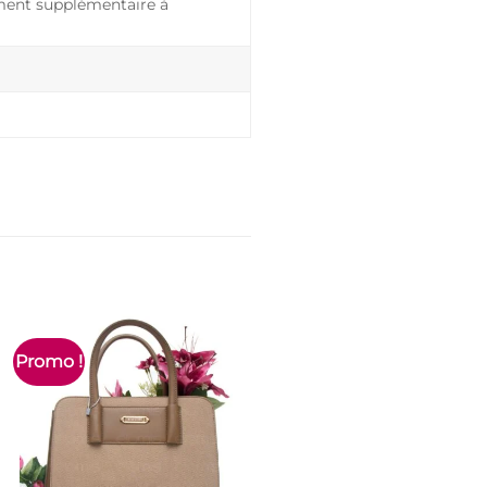
ment supplémentaire à
Promo !
Promo !