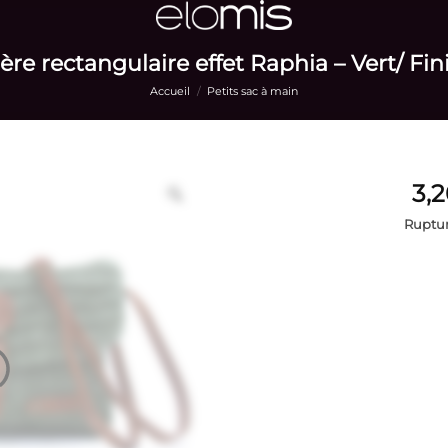
re rectangulaire effet Raphia – Vert/ Fi
Accueil
/
Petits sac à main
Ruptur