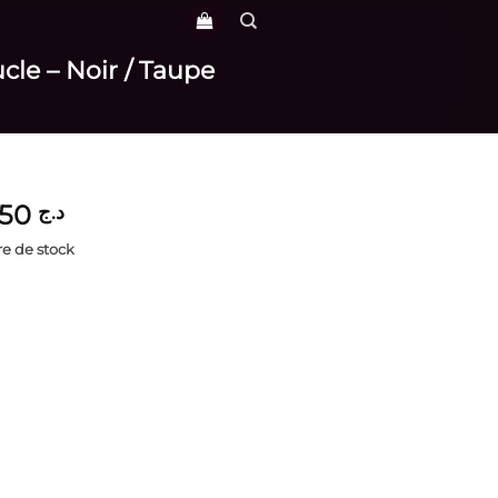
cle – Noir / Taupe
3,850
د.ج
e de stock