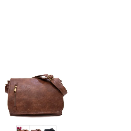
Promo !
SACS LADY