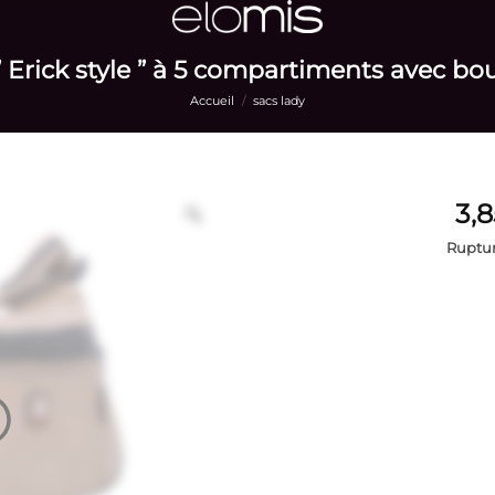
 Erick style ” à 5 compartiments avec bou
Accueil
/
sacs lady
Ruptur