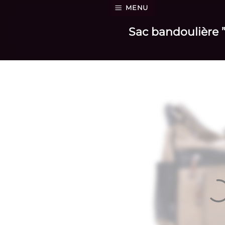
Passer
MENU
au
Sac bandoulière ”
contenu