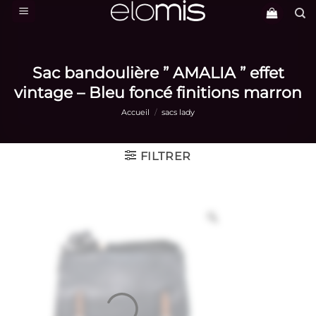
Passer
au
contenu
Sac bandoulière ” AMALIA ” effet
vintage – Bleu foncé finitions marron
Accueil
/
sacs lady
FILTRER