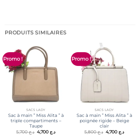
PRODUITS SIMILAIRES
Promo !
Promo !
SACS LADY
SACS LADY
Sac à main ” Miss Alita ” à
Sac à main ” Miss Alita ” à
triple compartiments –
poignée rigide – Beige
Taupe
clair
Le
Le
Le
Le
5,700
د.ج
4,700
د.ج
5,800
د.ج
4,700
د.ج
prix
prix
prix
prix
initial
actuel
initial
actuel