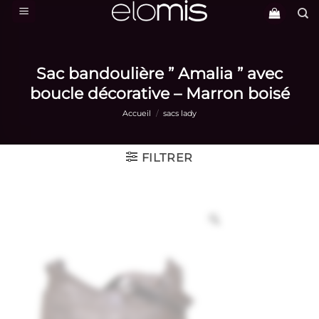
Passer
au
contenu
Sac bandoulière ” Amalia ” avec
boucle décorative – Marron boisé
Accueil
/
sacs lady
FILTRER