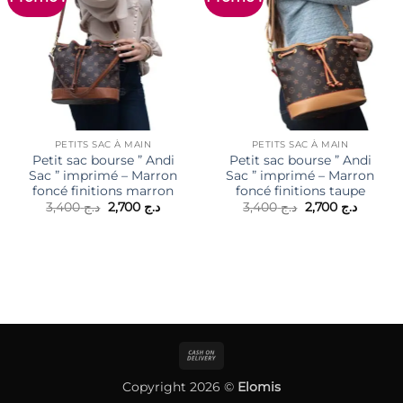
PETITS SAC À MAIN
PETITS SAC À MAIN
Petit sac bourse ” Andi
Petit sac bourse ” Andi
Sac ” imprimé – Marron
Sac ” imprimé – Marron
foncé finitions marron
foncé finitions taupe
Le
Le
Le
Le
3,400
د.ج
2,700
د.ج
3,400
د.ج
2,700
د.ج
prix
prix
prix
prix
initial
actuel
initial
actuel
était :
est :
était :
est :
د.ج 3,400.
د.ج 2,700.
د.ج 3,400.
Cash
On
Copyright 2026 ©
Elomis
Delivery