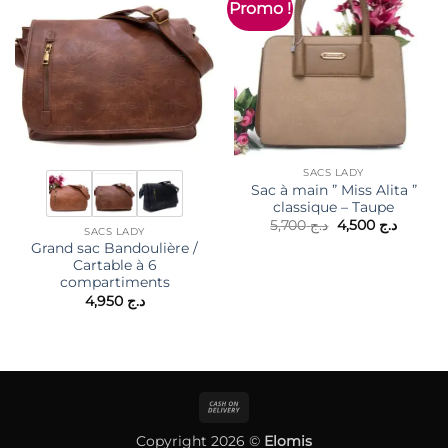
Promo !
SACS LADY
Sac à main ” Miss Alita ”
classique – Taupe
Le
Le
5,700
د.ج
4,500
د.ج
SACS LADY
prix
prix
Grand sac Bandoulière /
initial
actuel
était :
est :
Cartable à 6
د.ج 5,700.
compartiments
4,950
د.ج
Cash
On
Copyright 2026 ©
Elomis