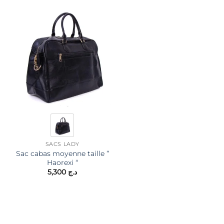
SACS LADY
SACS LADY
Sac cabas moyenne taille ”
Grand sac à dos ” Jessica
Haorexi “
Bags ” à triple
د.ج 4,500.
compartiments séparés –
5,300
د.ج
Noir
5,300
د.ج