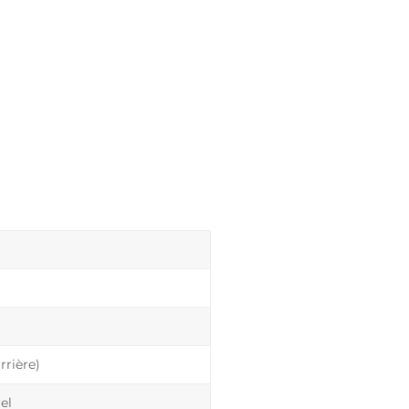
rrière)
el