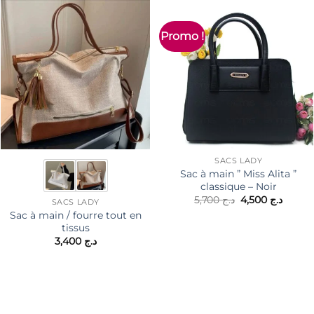
Promo !
SACS LADY
Sac à main ” Miss Alita ”
classique – Noir
Le
Le
5,700
د.ج
4,500
د.ج
SACS LADY
prix
prix
Sac à main / fourre tout en
initial
actuel
tissus
était :
est :
د.ج 5,700.
3,400
د.ج