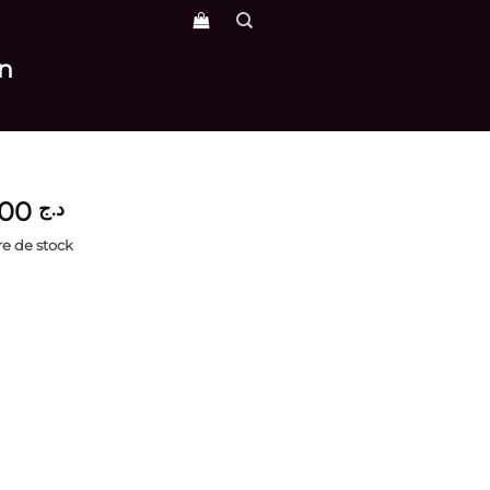
on
5,700
د.ج
e de stock