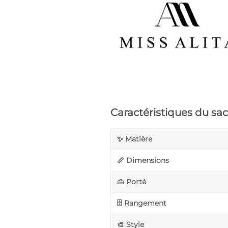
Caractéristiques du sa
✨ Matière
📏 Dimensions
👜 Porté
🗄️ Rangement
🎨 Style