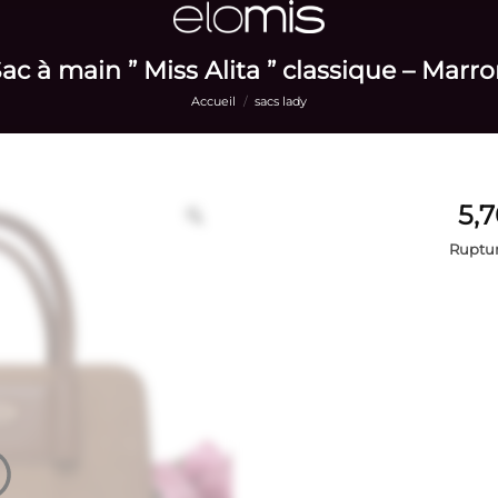
ac à main ” Miss Alita ” classique – Marr
Accueil
/
sacs lady
Ruptur