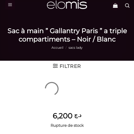
Passer
au
contenu
Sac à main ” Gallantry Paris ” a triple
compartiments – Noir / Blanc
Accueil
/
sacs lady
FILTRER
6,200
د.ج
Rupture de stock