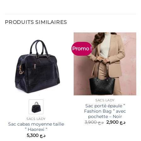
PRODUITS SIMILAIRES
Promo !
SACS LADY
Sac porté épaule ”
Fashion Bag ” avec
pochette – Noir
SACS LADY
Le
Le
3,900
د.ج
2,900
د.ج
Sac cabas moyenne taille
prix
prix
” Haorexi “
initial
actuel
était :
est :
5,300
د.ج
د.ج 3,900.