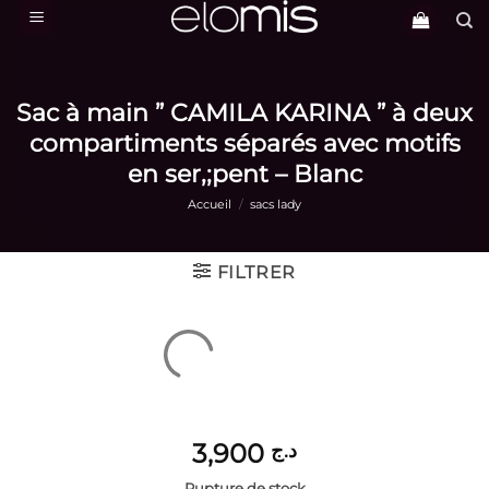
Passer
au
contenu
Sac à main ” CAMILA KARINA ” à deux
compartiments séparés avec motifs
en ser,;pent – Blanc
Accueil
/
sacs lady
FILTRER
3,900
د.ج
Rupture de stock