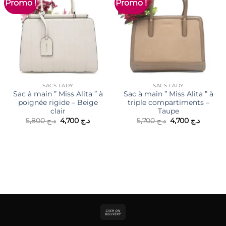
Promo !
Promo !
SACS LADY
SACS LADY
Sac à main ” Miss Alita ” à
Sac à main ” Miss Alita ” à
poignée rigide – Beige
triple compartiments –
clair
Taupe
Le
Le
Le
Le
5,800
د.ج
4,700
د.ج
5,700
د.ج
4,700
د.ج
prix
prix
prix
prix
initial
actuel
initial
actuel
était :
est :
était :
est :
د.ج 5,700.
د.ج 4,700.
د.ج 5,800.
Cash
On