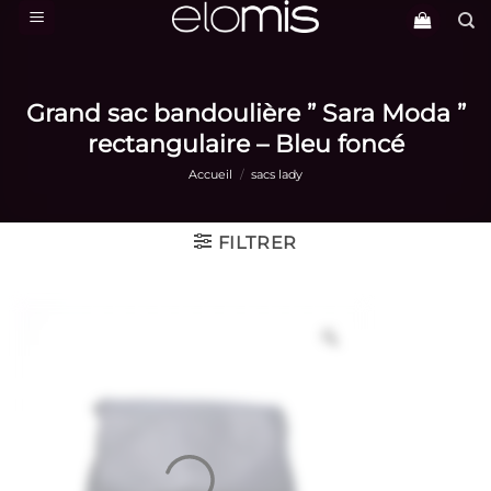
Passer
au
contenu
Grand sac bandoulière ” Sara Moda ”
rectangulaire – Bleu foncé
Accueil
/
sacs lady
FILTRER