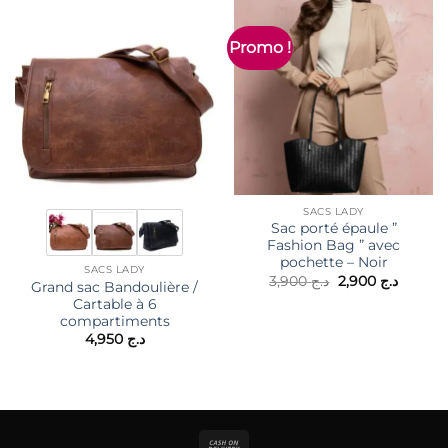
Promo !
SACS LADY
Sac porté épaule ”
Fashion Bag ” avec
pochette – Noir
SACS LADY
Le
Le
3,900
د.ج
2,900
د.ج
Grand sac Bandoulière /
prix
prix
Cartable à 6
initial
actuel
était :
est :
compartiments
د.ج 3,900.
4,950
د.ج
Cash