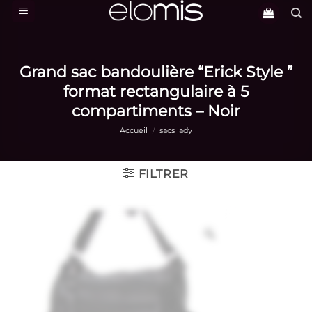
Passer
au
contenu
Grand sac bandoulière “Erick Style ”
format rectangulaire à 5
compartiments – Noir
Accueil
/
sacs lady
FILTRER