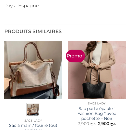
Pays : Espagne.
PRODUITS SIMILAIRES
Promo !
SACS LADY
Sac porté épaule ”
Fashion Bag ” avec
pochette – Noir
SACS LADY
Le
Le
3,900
د.ج
2,900
د.ج
Sac à main / fourre tout
prix
prix