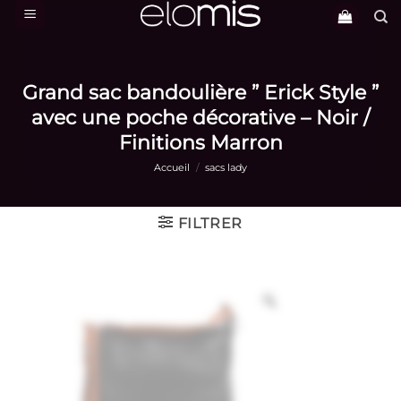
Passer
au
contenu
Grand sac bandoulière ” Erick Style ”
avec une poche décorative – Noir /
Finitions Marron
Accueil
/
sacs lady
FILTRER