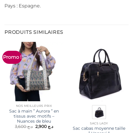
Pays : Espagne.
PRODUITS SIMILAIRES
Promo !
NOS MEILLEURS PRIX
Sac à main ” Aurora ” en
tissus avec motifs –
Nuances de bleu
SACS LADY
Le
Le
3,600
د.ج
2,900
د.ج
Sac cabas moyenne taille
prix
prix