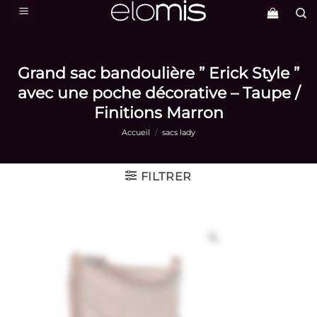
Passer
au
contenu
Grand sac bandoulière ” Erick Style ”
avec une poche décorative – Taupe /
Finitions Marron
Accueil
/
sacs lady
FILTRER