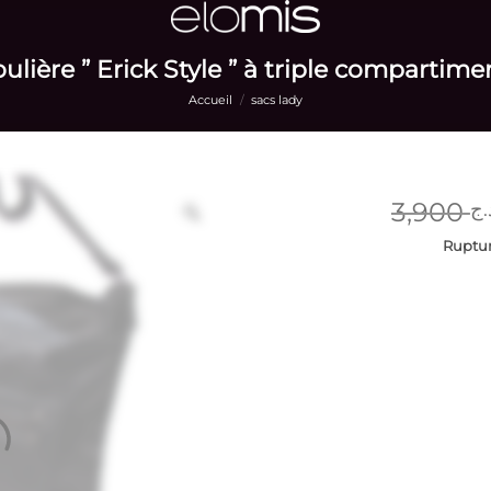
lière ” Erick Style ” à triple compartimen
Accueil
/
sacs lady
3,900
.ج
Ruptur