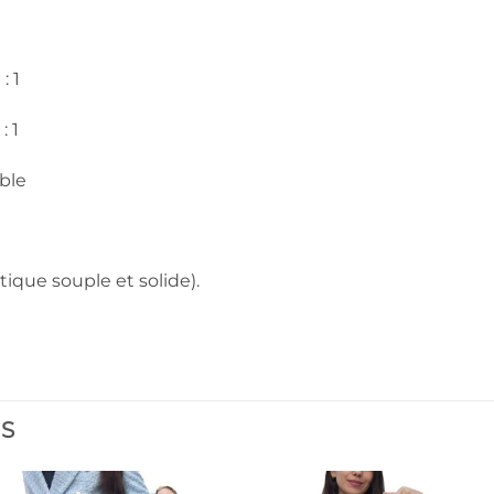
: 1
 1
ble
tique souple et solide).
ES