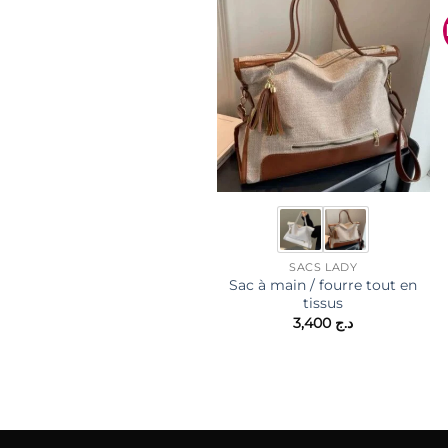
SACS LADY
Sac à main / fourre tout en
tissus
3,400
د.ج