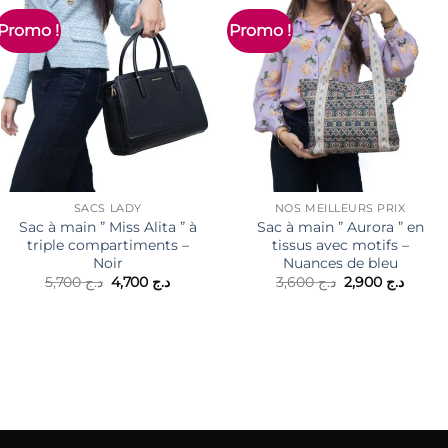
Promo !
Promo !
SACS LADY
NOS MEILLEURS PRIX
Sac à main ” Miss Alita ” à
Sac à main ” Aurora ” en
triple compartiments –
tissus avec motifs –
Noir
Nuances de bleu
Le
Le
Le
Le
5,700
د.ج
4,700
د.ج
3,600
د.ج
2,900
د.ج
prix
prix
prix
prix
initial
actuel
initial
actuel
était :
est :
était :
est :
د.ج 3,600.
د.ج 4,700.
د.ج 5,700.