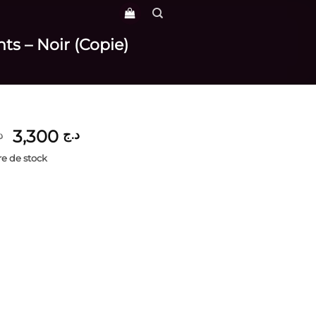
ts – Noir (Copie)
Le
Le
3,300
د.ج
د
prix
prix
e de stock
initial
actuel
était :
est :
د.ج 3,300.
د.ج 3,900.