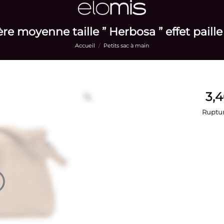
re moyenne taille ” Herbosa ” effet paille
Accueil
/
Petits sac à main
Ruptur