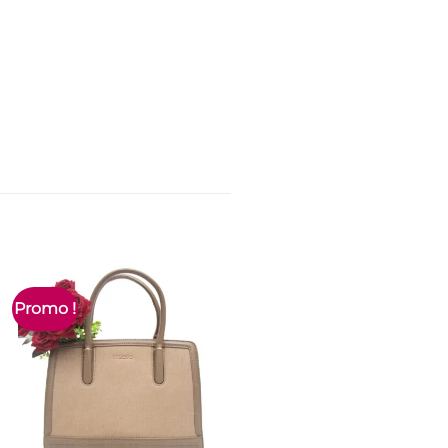
Promo !
Promo !