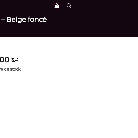
 – Beige foncé
3,400
د.ج
e de stock