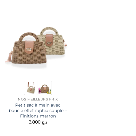
NOS MEILLEURS PRIX
SACS LADY
Petit sac à main avec
sac à main / cartable ”
boucle effet raphia souple –
VICTORIA J “à triple
د.ج 4,500.
Finitions marron
compartiments séparés
3,800
د.ج
4,950
د.ج