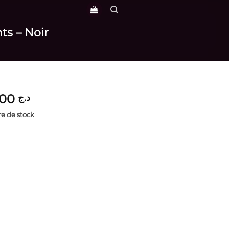
ts – Noir
3,800
د.ج
e de stock