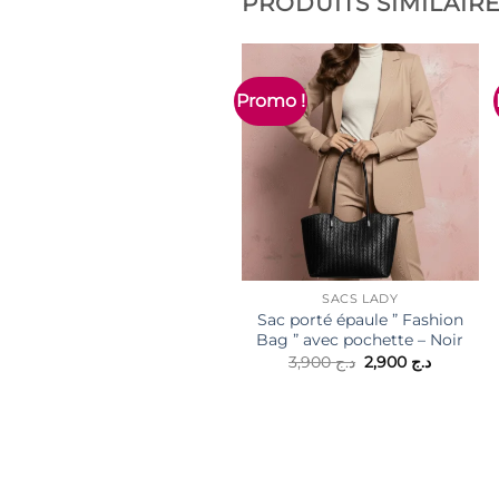
PRODUITS SIMILAIR
Promo !
SACS LADY
Sac porté épaule ” Fashion
Bag ” avec pochette – Noir
Le
Le
3,900
د.ج
2,900
د.ج
prix
prix
initial
actuel
était :
est :
2,900
د.ج 3,900.