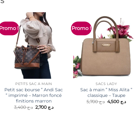
ES
Promo !
Promo !
PETITS SAC À MAIN
SACS LADY
Petit sac bourse ” Andi Sac
Sac à main ” Miss Alita ”
” imprimé – Marron foncé
classique – Taupe
finitions marron
Le
Le
5,700
د.ج
4,500
د.ج
prix
prix
Le
Le
3,400
د.ج
2,700
د.ج
initial
actuel
prix
prix
était :
est :
initial
actuel
د.ج 5,700.
د.ج .
était :
est :
د.ج 2,700.
د.ج 3,400.