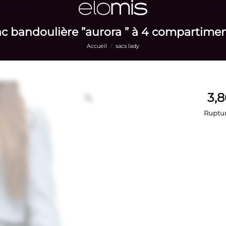
c bandoulière ”aurora ” à 4 compartimen
Accueil
/
sacs lady
Ruptur