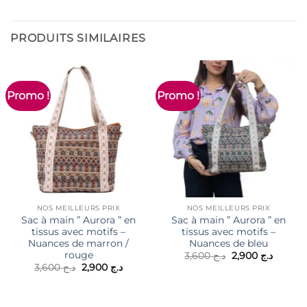
PRODUITS SIMILAIRES
Promo !
Promo !
NOS MEILLEURS PRIX
NOS MEILLEURS PRIX
Sac à main ” Aurora ” en
Sac à main ” Aurora ” en
tissus avec motifs –
tissus avec motifs –
Nuances de marron /
Nuances de bleu
rouge
Le
Le
3,600
د.ج
2,900
د.ج
prix
prix
Le
Le
3,600
د.ج
2,900
د.ج
initial
actuel
prix
prix
était :
est :
initial
actuel
د.ج 3,600.
était :
est :
د.ج 2,900.
د.ج 3,600.