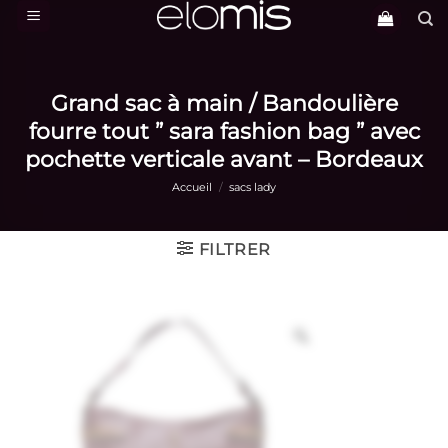
Passer
au
contenu
Grand sac à main / Bandoulière
fourre tout ” sara fashion bag ” avec
pochette verticale avant – Bordeaux
Accueil
/
sacs lady
FILTRER