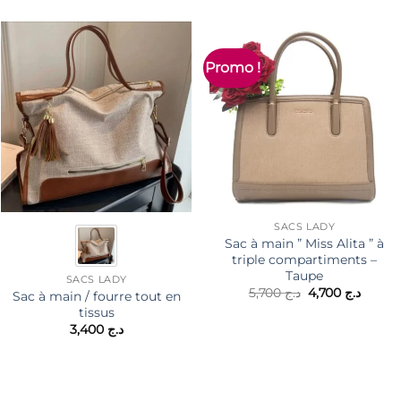
Promo !
SACS LADY
Sac à main ” Miss Alita ” à
triple compartiments –
Taupe
SACS LADY
Le
Le
5,700
د.ج
4,700
د.ج
Sac à main / fourre tout en
prix
prix
tissus
initial
actuel
3,400
د.ج
était :
est :
د.ج 5,700.
د.ج .