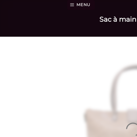
Passer
MENU
au
Sac à main 
contenu