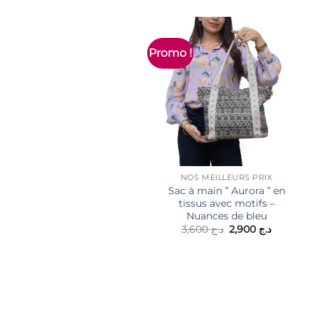
Promo !
NOS MEILLEURS PRIX
Sac à main ” Aurora ” en
tissus avec motifs –
Nuances de bleu
Le
Le
3,600
د.ج
2,900
د.ج
prix
prix
initial
actuel
était :
est :
2,900
د.ج 3,600.