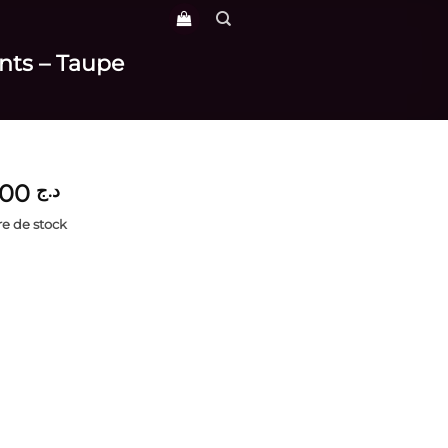
ents – Taupe
4,300
د.ج
e de stock