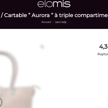
/ Cartable ” Aurora ” à triple compartim
Accueil
/
sacs lady
Ruptur