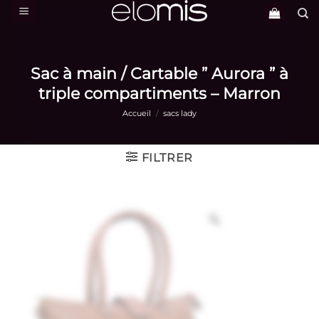
Passer
au
contenu
Sac à main / Cartable ” Aurora ” à
triple compartiments – Marron
Accueil
/
sacs lady
FILTRER