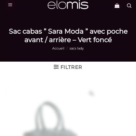
Passer
au
contenu
Sac cabas ” Sara Moda ” avec poche
avant / arrière – Vert foncé
Accueil
/
sacs lady
FILTRER