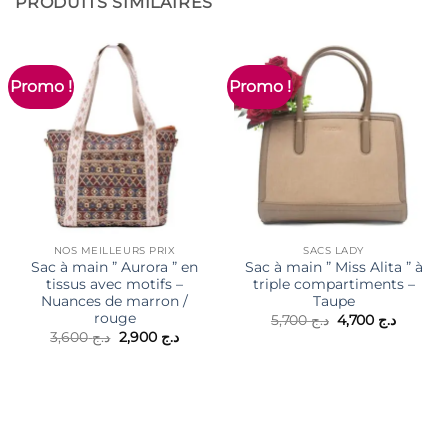
PRODUITS SIMILAIRES
Promo !
Promo !
NOS MEILLEURS PRIX
SACS LADY
Sac à main ” Aurora ” en
Sac à main ” Miss Alita ” à
tissus avec motifs –
triple compartiments –
Nuances de marron /
Taupe
rouge
Le
Le
5,700
د.ج
4,700
د.ج
prix
prix
Le
Le
3,600
د.ج
2,900
د.ج
initial
actuel
prix
prix
était :
est :
initial
actuel
د.ج 5,700.
était :
est :
د.ج 2,900.
د.ج 3,600.