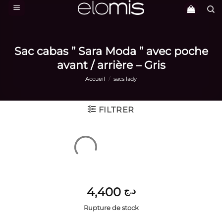
Passer
au
contenu
Sac cabas ” Sara Moda ” avec poche
avant / arrière – Gris
Accueil
/
sacs lady
FILTRER
4,400
د.ج
Rupture de stock