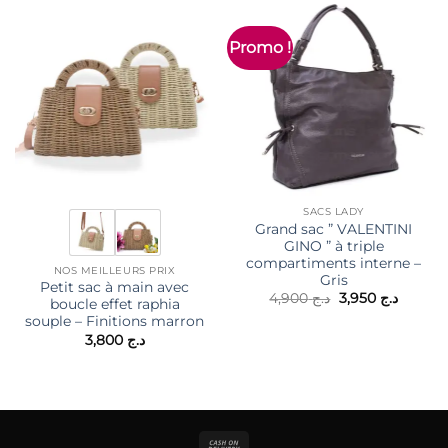
Promo !
SACS LADY
Grand sac ” VALENTINI
GINO ” à triple
compartiments interne –
NOS MEILLEURS PRIX
Gris
Petit sac à main avec
Le
Le
4,900
د.ج
3,950
د.ج
boucle effet raphia
prix
prix
souple – Finitions marron
initial
actuel
était :
est :
3,800
د.ج
د.ج 4,900.
Cash