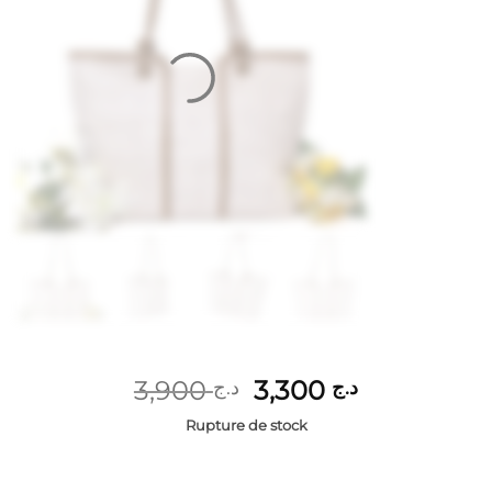
Le
Le
3,900
3,300
د.ج
د.ج
prix
prix
Rupture de stock
initial
actuel
était :
est :