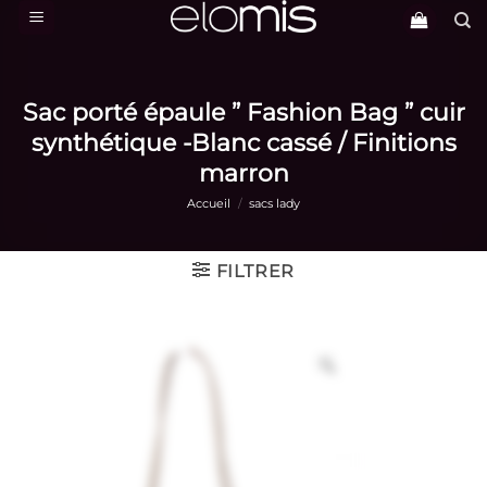
Passer
au
contenu
Sac porté épaule ” Fashion Bag ” cuir
synthétique -Blanc cassé / Finitions
marron
Accueil
/
sacs lady
FILTRER