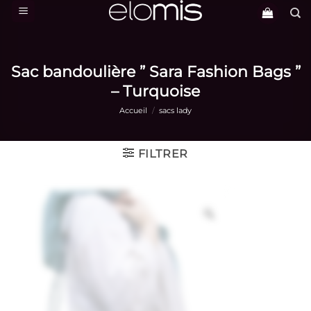
Passer
au
contenu
Sac bandoulière ” Sara Fashion Bags ”
– Turquoise
Accueil
/
sacs lady
FILTRER