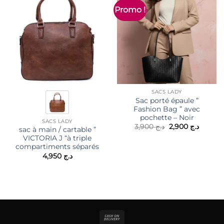
Promo !
SACS LADY
Sac porté épaule ”
Fashion Bag ” avec
pochette – Noir
SACS LADY
Le
Le
3,900
د.ج
2,900
د.ج
sac à main / cartable ”
prix
prix
VICTORIA J “à triple
initial
actuel
était :
est :
compartiments séparés
د.ج 3,900.
4,950
د.ج
Cash