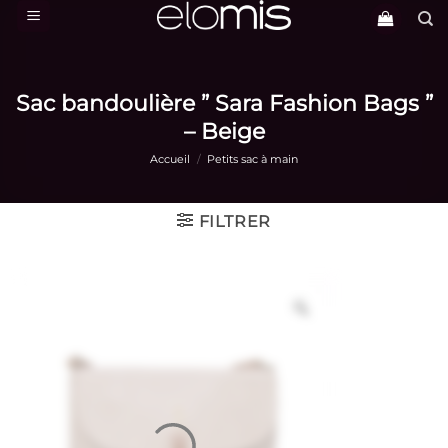
Passer
au
contenu
Sac bandoulière ” Sara Fashion Bags ”
– Beige
Accueil
/
Petits sac à main
FILTRER