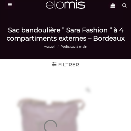
Passer
au
contenu
Sac bandoulière ” Sara Fashion ” à 4
compartiments externes – Bordeaux
Accueil
/
Petits sac à main
FILTRER