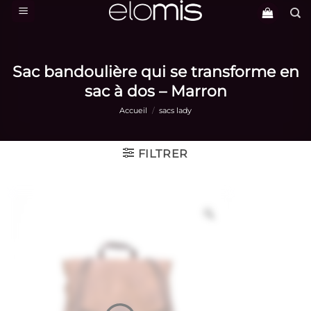
Passer
au
contenu
Sac bandoulière qui se transforme en
sac à dos – Marron
Accueil
/
sacs lady
FILTRER