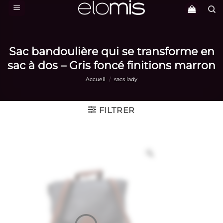
Passer
au
contenu
Sac bandoulière qui se transforme en
sac à dos – Gris foncé finitions marron
Accueil
/
sacs lady
FILTRER