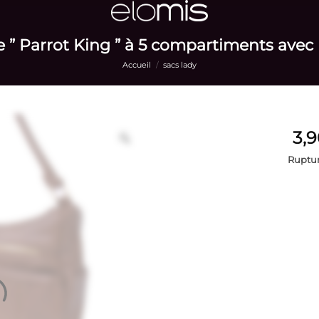
 ” Parrot King ” à 5 compartiments avec
Accueil
/
sacs lady
Ruptur