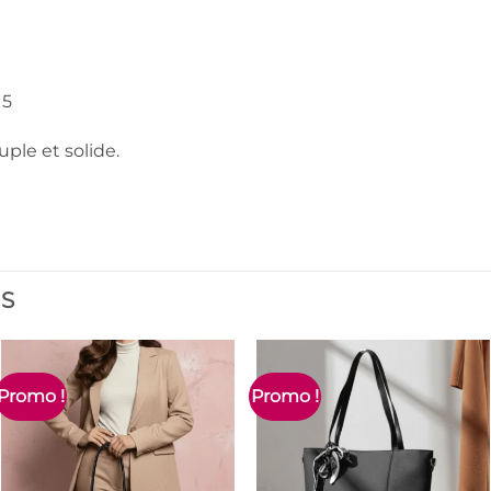
 5
uple et solide.
ES
Promo !
Promo !