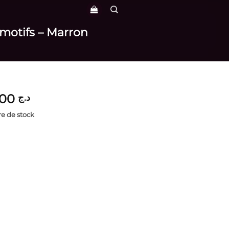
 motifs – Marron
3,900
د.ج
e de stock