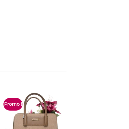
Promo !
Promo !