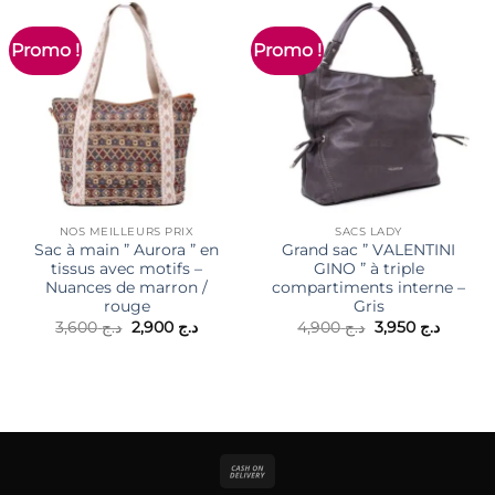
Promo !
Promo !
NOS MEILLEURS PRIX
SACS LADY
Sac à main ” Aurora ” en
Grand sac ” VALENTINI
tissus avec motifs –
GINO ” à triple
Nuances de marron /
compartiments interne –
rouge
Gris
Le
Le
Le
Le
3,600
د.ج
2,900
د.ج
4,900
د.ج
3,950
د.ج
prix
prix
prix
prix
initial
actuel
initial
actuel
était :
est :
était :
est :
د.ج 4,900.
د.ج 2,900.
د.ج 3,600.
Cash
On