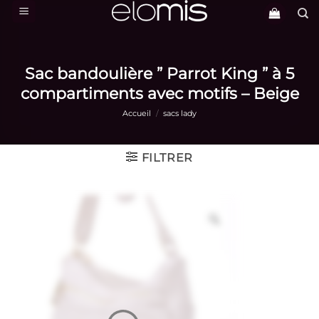
Passer
au
contenu
Sac bandoulière ” Parrot King ” à 5
compartiments avec motifs – Beige
Accueil
/
sacs lady
FILTRER