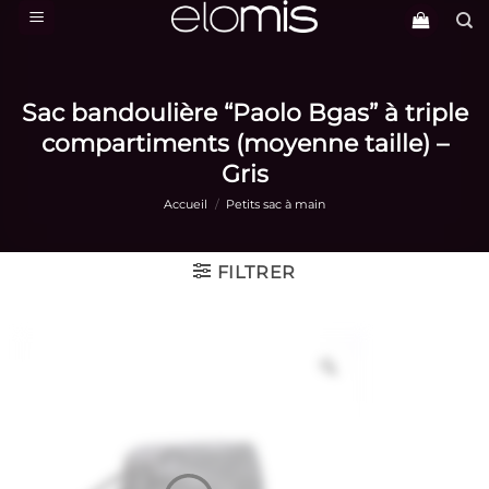
Passer
au
contenu
Sac bandoulière “Paolo Bgas” à triple
compartiments (moyenne taille) –
Gris
Accueil
/
Petits sac à main
FILTRER