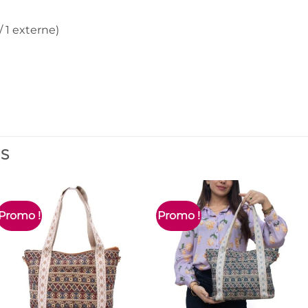
/ 1 externe)
ES
Promo !
Promo !