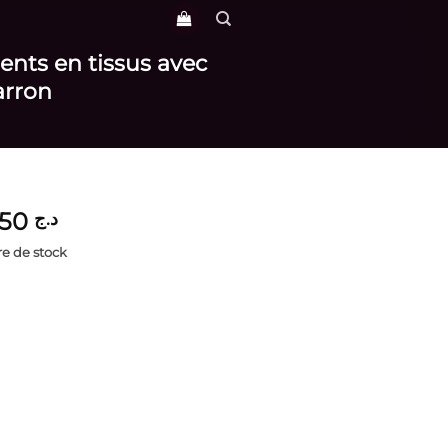
ents en tissus avec
arron
3,650
د.ج
e de stock