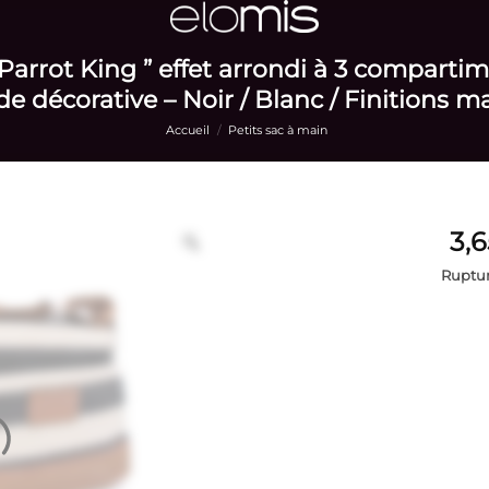
Parrot King ” effet arrondi à 3 compartim
e décorative – Noir / Blanc / Finitions m
Accueil
/
Petits sac à main
Ruptur