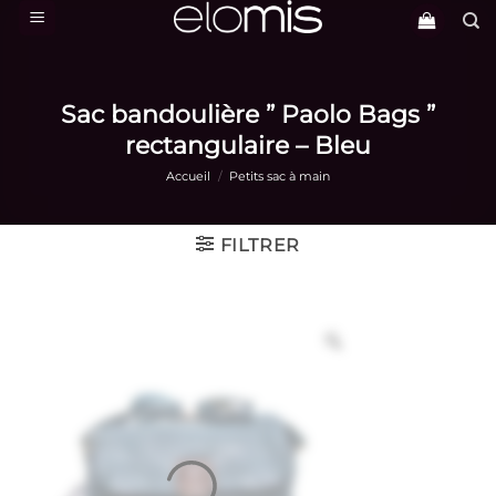
Passer
au
contenu
Sac bandoulière ” Paolo Bags ”
rectangulaire – Bleu
Accueil
/
Petits sac à main
FILTRER