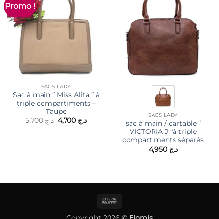
Promo !
SACS LADY
Sac à main ” Miss Alita ” à
triple compartiments –
Taupe
SACS LADY
Le
Le
5,700
د.ج
4,700
د.ج
sac à main / cartable ”
prix
prix
VICTORIA J “à triple
initial
actuel
était :
est :
compartiments séparés
د.ج 4,700.
د.ج 5,700.
4,950
د.ج
Cash
On
Copyright 2026 ©
Elomis