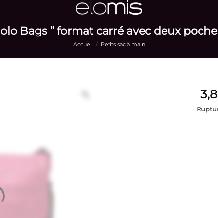
olo Bags ” format carré avec deux poches
Accueil
/
Petits sac à main
Ruptur