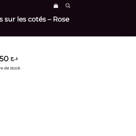
 sur les cotés – Rose
3,850
د.ج
e de stock