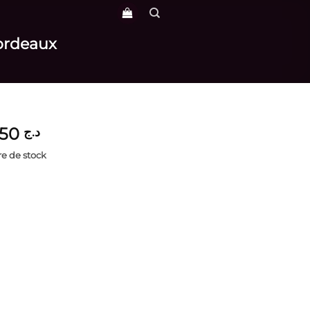
Bordeaux
3,850
د.ج
e de stock