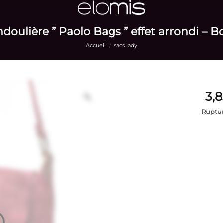
doulière ” Paolo Bags ” effet arrondi – 
Accueil
/
sacs lady
Ruptur