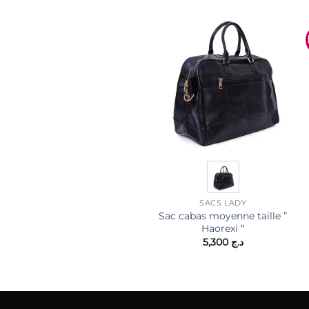
SACS LADY
Sac cabas moyenne taille ”
Haorexi “
5,300
د.ج