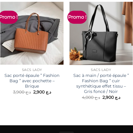
Promo !
Promo !
SACS LADY
SACS LADY
Sac porté épaule ” Fashion
Sac à main / porté épaule ”
Bag ” avec pochette –
Fashion Bag ” cuir
Brique
synthétique effet tissu –
Gris foncé / Noir
Le
Le
3,900
د.ج
2,900
د.ج
prix
prix
Le
Le
4,000
د.ج
2,900
د.ج
initial
actuel
prix
prix
était :
est :
initial
actuel
د.ج 2,900.
د.ج 3,900.
était :
est :
د.ج 4,000.