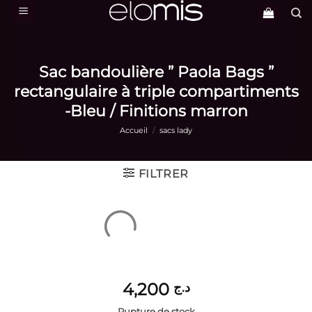
Passer
au
contenu
Sac bandoulière ” Paola Bags ”
rectangulaire à triple compartiments
-Bleu / Finitions marron
Accueil
/
sacs lady
FILTRER
4,200
د.ج
Rupture de stock