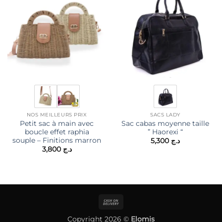
NOS MEILLEURS PRIX
SACS LADY
Petit sac à main avec
Sac cabas moyenne taille
boucle effet raphia
” Haorexi “
souple – Finitions marron
5,300
د.ج
3,800
د.ج
Cash
On
Copyright 2026 ©
Elomis