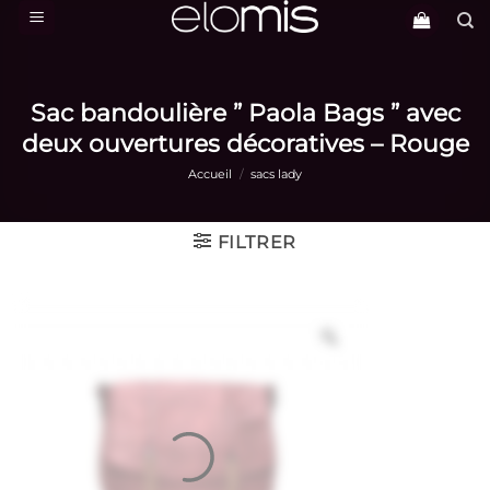
Passer
au
contenu
Sac bandoulière ” Paola Bags ” avec
deux ouvertures décoratives – Rouge
Accueil
/
sacs lady
FILTRER