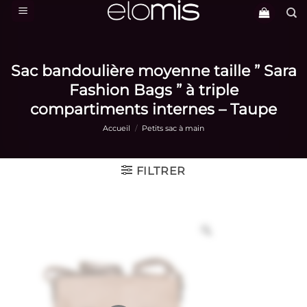
Passer
au
contenu
Sac bandoulière moyenne taille ” Sara
Fashion Bags ” à triple
compartiments internes – Taupe
Accueil
/
Petits sac à main
FILTRER