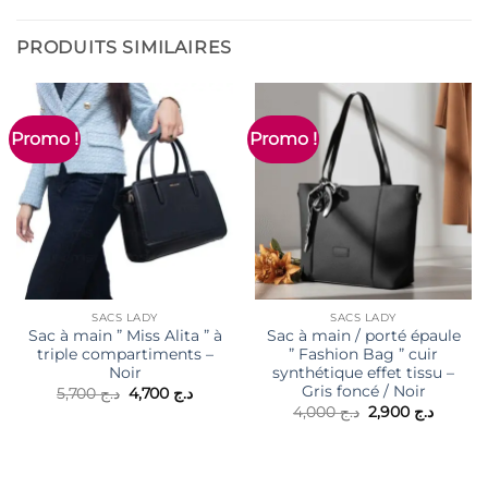
PRODUITS SIMILAIRES
Promo !
Promo !
SACS LADY
SACS LADY
Sac à main ” Miss Alita ” à
Sac à main / porté épaule
triple compartiments –
” Fashion Bag ” cuir
Noir
synthétique effet tissu –
Gris foncé / Noir
Le
Le
5,700
د.ج
4,700
د.ج
prix
prix
Le
Le
4,000
د.ج
2,900
د.ج
initial
actuel
prix
prix
était :
est :
initial
actuel
د.ج 4,700.
د.ج 5,700.
était :
est :
د.ج 4,000.