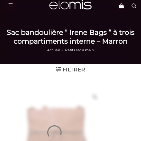
Passer
au
contenu
Sac bandoulière ” Irene Bags ” à trois
compartiments interne – Marron
Accueil
/
Petits sac à main
FILTRER